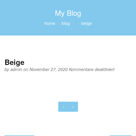
My Blog
home
blog
beige
Beige
für
by
admin
on November 27, 2020
Kommentare deaktiviert
Beige
‹
›